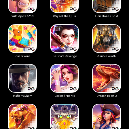
Wild Ape #3258
Ways of the Qilin
Gemstones Gold
Pinata Wins
Geisha's Revenge
Anubis Wrath
Mafia Mayhem
Cocktail Nights
Dragon Hatch 2