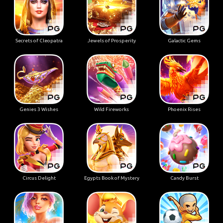
Secrets of Cleopatra
Jewels of Prosperity
Galactic Gems
Genies 3 Wishes
Wild Fireworks
Phoenix Rises
Circus Delight
Egypts Book of Mystery
Candy Burst