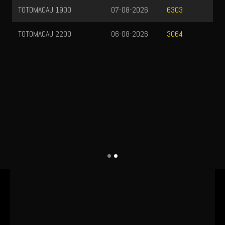
TOTOMACAU 1900
07-08-2026
6303
TOTOMACAU 2200
06-08-2026
3064