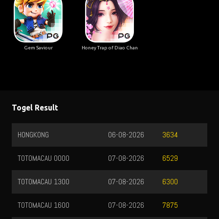
Gem Saviour
Honey Trap of Diao Chan
Togel Result
HONGKONG
06-08-2026
3634
TOTOMACAU 0000
07-08-2026
6529
TOTOMACAU 1300
07-08-2026
6300
TOTOMACAU 1600
07-08-2026
7875