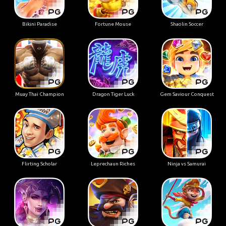
Bikini Paradise
Fortune Mouse
Shaolin Soccer
Muay Thai Champion
Dragon Tiger Luck
Gem Saviour Conquest
Flirting Scholar
Leprechaun Riches
Ninja vs Samurai