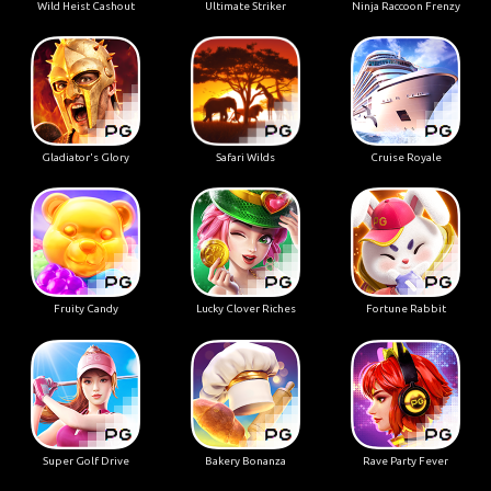
Wild Heist Cashout
Ultimate Striker
Ninja Raccoon Frenzy
Gladiator's Glory
Safari Wilds
Cruise Royale
Fruity Candy
Lucky Clover Riches
Fortune Rabbit
Super Golf Drive
Bakery Bonanza
Rave Party Fever