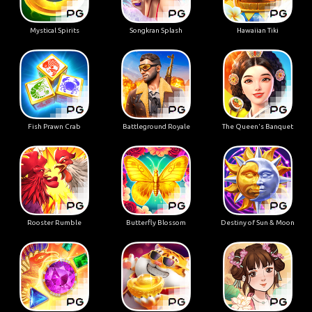
Mystical Spirits
Songkran Splash
Hawaiian Tiki
Fish Prawn Crab
Battleground Royale
The Queen's Banquet
Rooster Rumble
Butterfly Blossom
Destiny of Sun & Moon