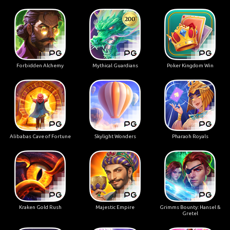
Forbidden Alchemy
Mythical Guardians
Poker Kingdom Win
Alibabas Cave of Fortune
Skylight Wonders
Pharaoh Royals
Kraken Gold Rush
Majestic Empire
Grimms Bounty: Hansel &
Gretel