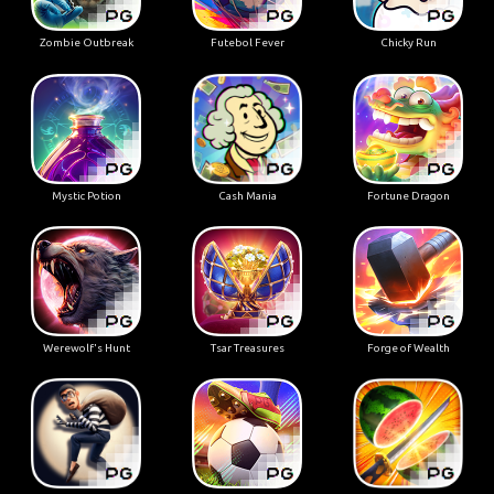
Zombie Outbreak
Futebol Fever
Chicky Run
Mystic Potion
Cash Mania
Fortune Dragon
Werewolf's Hunt
Tsar Treasures
Forge of Wealth