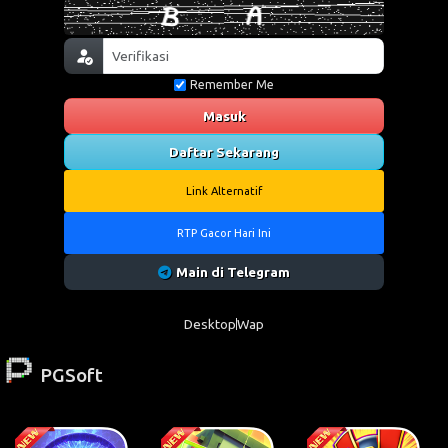
Remember Me
Masuk
Daftar Sekarang
Link Alternatif
RTP Gacor Hari Ini
Main di Telegram
Desktop
Wap
PGSoft