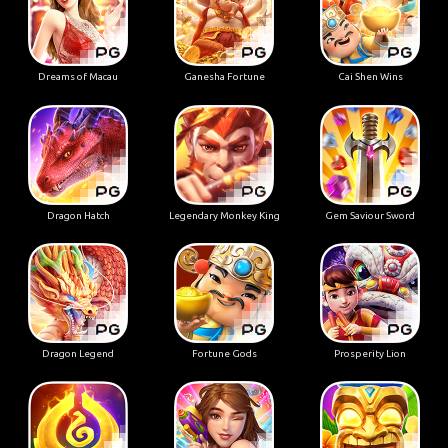
Dreams of Macau
Ganesha Fortune
Cai Shen Wins
Dragon Hatch
Legendary Monkey King
Gem Saviour Sword
Dragon Legend
Fortune Gods
Prosperity Lion