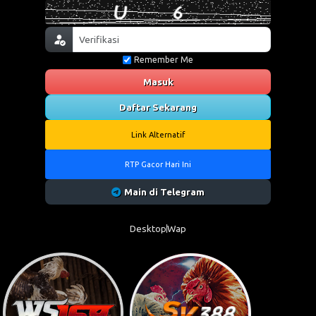
Remember Me
Masuk
Daftar Sekarang
Link Alternatif
RTP Gacor Hari Ini
Main di Telegram
Desktop
Wap