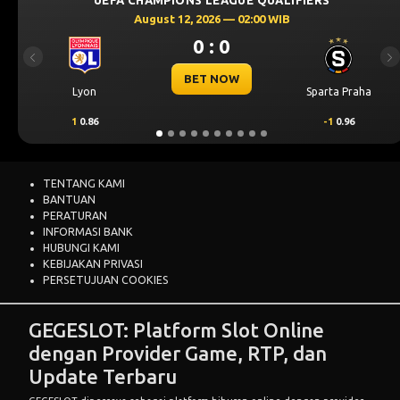
S LEAGUE QUALIFIERS
UEFA CHAMPIONS 
 2026 — 02:00 WIB
August 12, 2
0 : 0
0
Previous
Ne
ET NOW
BE
Sparta Praha
SK Sturm Graz
-1
0.96
-0.5
0.95
TENTANG KAMI
BANTUAN
PERATURAN
INFORMASI BANK
HUBUNGI KAMI
KEBIJAKAN PRIVASI
PERSETUJUAN COOKIES
GEGESLOT: Platform Slot Online
dengan Provider Game, RTP, dan
Update Terbaru