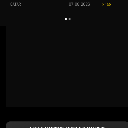
QATAR
07-08-2026
3158