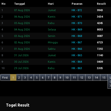
No
Tanggal
Hari
Pasaran
Result
1
07 Aug 2026
Jumat
HK - 872
9943
2
06 Aug 2026
Kamis
HK - 871
3634
3
05 Aug 2026
Rabu
HK - 870
4245
4
04 Aug 2026
Selasa
HK - 869
8053
5
03 Aug 2026
Senin
HK - 868
0087
6
02 Aug 2026
Minggu
HK - 867
6723
7
01 Aug 2026
Sabtu
HK - 866
7292
8
31 Jul 2026
Jumat
HK - 865
1140
9
30 Jul 2026
Kamis
HK - 864
0409
10
29 Jul 2026
Rabu
HK - 863
5305
First
1
2
3
4
5
6
7
8
9
10
11
12
13
14
15
(
)
Togel Result