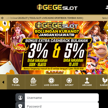
 Judi Online GEGESLOT { TOGEL-SLOT-LIVECASINO-SPORTBOOK-TEMBAK IKAN }
Selamat D
TOGEL
SLOT
LIVE CASINO
SPORT
ARCADE
SABU