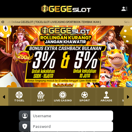
udi Online GEGESLOT { TOGEL-SLOT-LIVECASINO-SPORTBOOK-TEMBAK IKAN }
Selamat Dat
TOGEL
SLOT
LIVE CASINO
SPORT
ARCADE
SABU