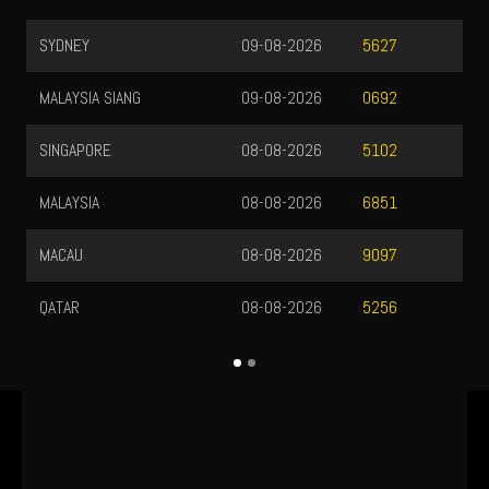
SYDNEY
09-08-2026
T
5627
MALAYSIA SIANG
09-08-2026
T
0692
SINGAPORE
08-08-2026
5102
MALAYSIA
08-08-2026
6851
MACAU
08-08-2026
9097
QATAR
08-08-2026
5256