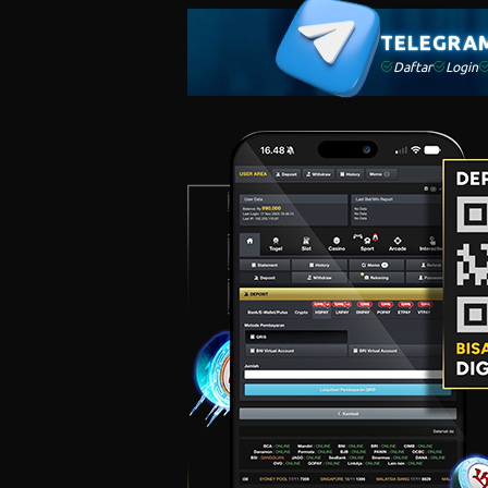
TELEGRA
Daftar
Login