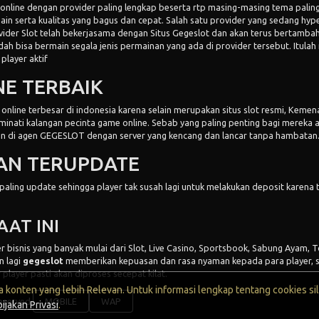
online dengan provider paling lengkap beserta rtp masing-masing tema palin
ain serta kualitas yang bagus dan cepat. Salah satu provider yang sedang hy
rovider Slot telah bekerjasama dengan Situs Gegeslot dan akan terus bertamba
h bisa bermain segala jenis permainan yang ada di provider tersebut. Itulah 
player aktif
E TERBAIK
nline terbesar di indonesia karena selain merupakan situs slot resmi, Kem
inati kalangan pecinta game online. Sebab yang paling penting bagi mereka 
ain di agen GEGESLOT dengan server yang kencang dan lancar tanpa hambatan
AN TERUPDATE
ling update sehingga player tak susah lagi untuk melakukan deposit karena te
AAT INI
bisnis yang banyak mulai dari Slot, Live Casino, Sportsbook, Sabung Ayam, To
n lagi
gegeslot
memberikan kepuasan dan rasa nyaman kepada para player, s
player pasti akan diproses secepat kilat.
 konten yang lebih Relevan. Untuk informasi lengkap tentang cookies sil
Reserved.
MOBILE
WAP
ijakan Privasi
.