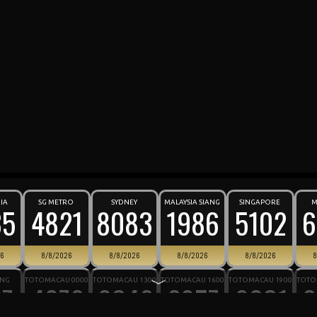
IA
SG METRO
SYDNEY
MALAYSIA SIANG
SINGAPORE
M
35
4821
8083
1986
5102
6
26
8/8/2026
8/8/2026
8/8/2026
8/8/2026
8
NG
TOTOMACAU 0000
TOTOMACAU 1300
TOTOMACAU 1600
TOTOMACAU 1900
TOTO
97
4072
0342
2957
9031
6