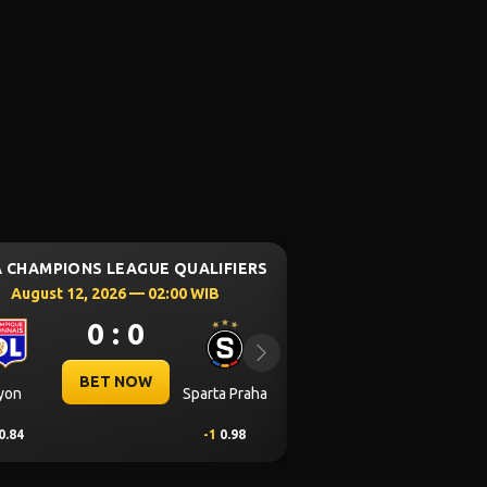
8/8/2026
A CHAMPIONS LEAGUE QUALIFIERS
August 11, 2026 — 22:59 WIB
0 : 0
Next
BET NOW
Union Saint-
 Glimt
Gilloise
5
0.77
-0.75
-0.95