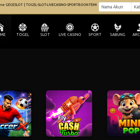
GEGESLOT { TOGEL-SLOT-LIVECASINO-SPORTBOOK-TEMBAK IKAN }
Selama
ME
TOGEL
SLOT
LIVE CASINO
SPORT
SABUNG
ARC