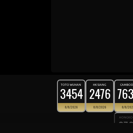
TOTO WUHAN
HK SIANG
CAMBOD
3454
2476
76
8/8/2026
8/8/2026
8/8/20
HONGKO
27