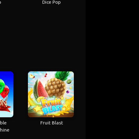
p
Dice Pop
ble
Fruit Blast
hine