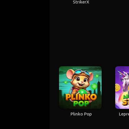
StrikerX
Plinko Pop
Lepr