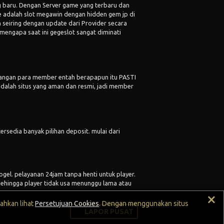
g baru. Dengan Server game yang terbaru dan
pe adalah slot megawin dengan hidden gem jp di
h seiring dengan update dari Provider secara
mengapa saat ini gegeslot sangat diminati
enangan para member entah berapapun itu PASTI
adalah situs yang aman dan resmi, jadi member
.
rsedia banyak pilihan deposit. mulai dari
gel. pelayanan 24jam tanpa henti untuk player.
ehingga player tidak usa menunggu lama atau
×
ahkan lihat
Persetujuan Cookies
. Dengan menggunakan situs
LAPOR PUSAT