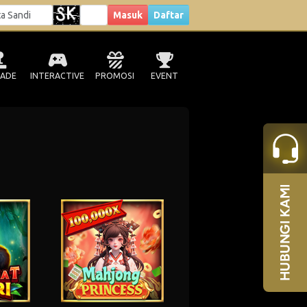
 Datang Di Bandar Judi Online GEGESLOT { TOGEL-SLOT-LIVECASINO-SPORTBOOK-TE
Masuk
Daftar
ADE
INTERACTIVE
PROMOSI
EVENT