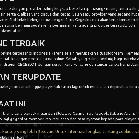
online dengan provider paling lengkap beserta rtp masing-masing tema palin
ain serta kualitas yang bagus dan cepat. Salah satu provider yang sedang hy
rovider Slot telah bekerjasama dengan Situs Gegeslot dan akan terus bertamba
h bisa bermain segala jenis permainan yang ada di provider tersebut. Itulah 
player aktif
E TERBAIK
Loki
Legend of Nian
Lucky Fort
nline terbesar di indonesia karena selain merupakan situs slot resmi, Kem
inati kalangan pecinta game online. Sebab yang paling penting bagi mereka 
ain di agen GEGESLOT dengan server yang kencang dan lancar tanpa hambatan
AN TERUPDATE
ling update sehingga player tak susah lagi untuk melakukan deposit karena te
AAT INI
bisnis yang banyak mulai dari Slot, Live Casino, Sportsbook, Sabung Ayam, To
nly Fortunes 2
Heavenly Fortunes
God of Wea
n lagi
gegeslot
memberikan kepuasan dan rasa nyaman kepada para player, s
player pasti akan diproses secepat kilat.
 konten yang lebih Relevan. Untuk informasi lengkap tentang cookies sil
Reserved.
MOBILE
WAP
ijakan Privasi
.