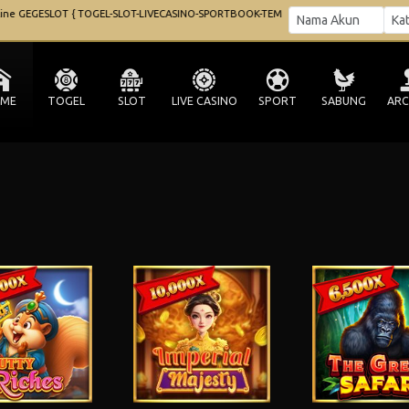
EGESLOT { TOGEL-SLOT-LIVECASINO-SPORTBOOK-TEMBAK IKAN }
Selamat
ME
TOGEL
SLOT
LIVE CASINO
SPORT
SABUNG
ARC