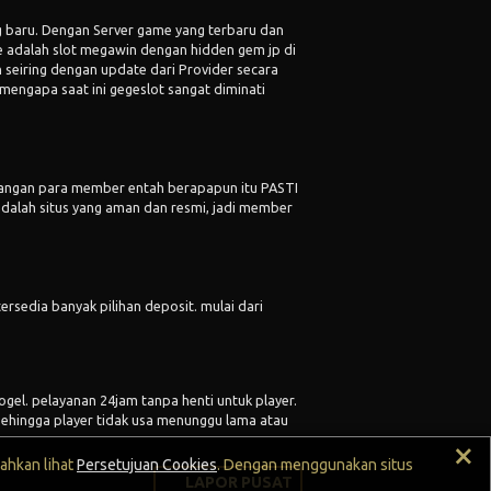
g baru. Dengan Server game yang terbaru dan
pe adalah slot megawin dengan hidden gem jp di
h seiring dengan update dari Provider secara
mengapa saat ini gegeslot sangat diminati
une
Legend of Eagle
enangan para member entah berapapun itu PASTI
adalah situs yang aman dan resmi, jadi member
.
rsedia banyak pilihan deposit. mulai dari
gel. pelayanan 24jam tanpa henti untuk player.
lth
Ganesha Luck
ehingga player tidak usa menunggu lama atau
×
ahkan lihat
Persetujuan Cookies
. Dengan menggunakan situs
LAPOR PUSAT