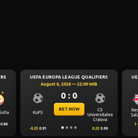
26
6/8/2026
6/8/2026
5/8/2026
5/8/2026
eet Frenzy
Nezha
Roma
ERS
UEFA EUROPA LEAGUE QUALIFIERS
UE
August 7, 2026 — 00:45 WIB
0 : 0
BET NOW
FC 
rs FC
PAOK
Anderlecht
Kr
0.74
0.75
0.82
-0.75
0.95
-0.
i Gow Ways
Muay Thai Fighter
Leprechaun B