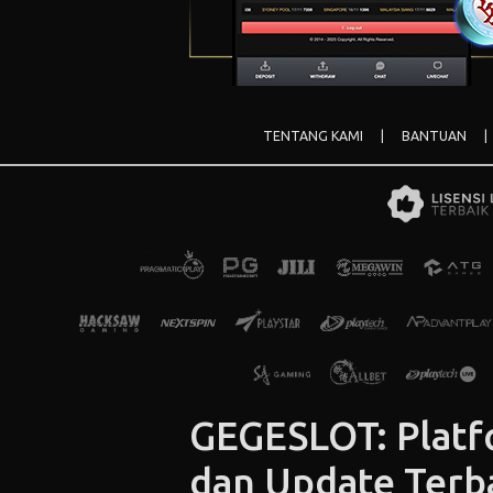
TENTANG KAMI
|
BANTUAN
|
Wild Wet Win
S
GEGESLOT: Platf
Oceanic Melodies
Ne
dan Update Terb