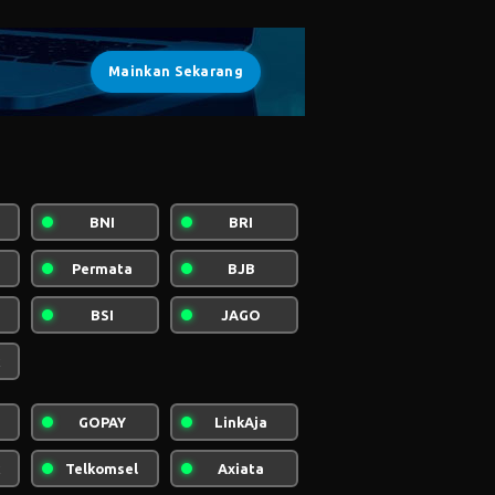
Mainkan Sekarang
ls I
Candy Super Tumble
BNI
BRI
Permata
BJB
BSI
JAGO
GOPAY
LinkAja
sh
Apollo Ray of Luck
Telkomsel
Axiata