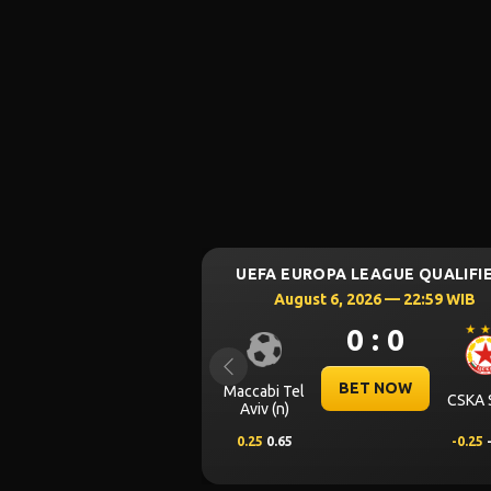
5/8/20
Snake Treasure
Sw
UEFA EUROPA LEAGUE QUALIFI
August 6, 2026 — 22:59 WIB
0 : 0
Previous
BET NOW
Jagiellonia
Range
Bialystok
0.00
0.96
0.00
Rich Cai Shen
Pa