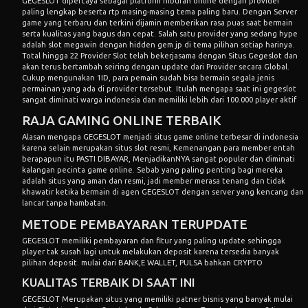
GEGESLOT
dipercaya sebagai platform hiburan online dengan provider
paling lengkap beserta rtp masing-masing tema paling baru. Dengan Server
game yang terbaru dan terkini dijamin memberikan rasa puas saat bermain
serta kualitas yang bagus dan cepat. Salah satu provider yang sedang hype
adalah slot megawin dengan hidden gem jp di tema pilihan setiap harinya.
Total hingga 22 Provider Slot telah bekerjasama dengan Situs Gegeslot dan
akan terus bertambah seiring dengan update dari Provider secara Global.
Cukup mengunakan 1ID, para pemain sudah bisa bermain segala jenis
permainan yang ada di provider tersebut. Itulah mengapa saat ini gegeslot
sangat diminati warga indonesia dan memiliki lebih dari 100.000 player aktif
RAJA GAMING ONLINE TERBAIK
Alasan mengapa GEGESLOT menjadi situs game online terbesar di indonesia
karena selain merupakan situs slot resmi, Kemenangan para member entah
berapapun itu PASTI DIBAYAR, MenjadikanNYA sangat populer dan diminati
kalangan pecinta game online. Sebab yang paling penting bagi mereka
adalah situs yang aman dan resmi, jadi member merasa tenang dan tidak
khawatir ketika bermain di agen GEGESLOT dengan server yang kencang dan
lancar tanpa hambatan.
METODE PEMBAYARAN TERUPDATE
GEGESLOT memiliki pembayaran dan fitur yang paling update sehingga
player tak susah lagi untuk melakukan deposit karena tersedia banyak
pilihan deposit. mulai dari BANK,E WALLET, PULSA bahkan CRYPTO
KUALITAS TERBAIK DI SAAT INI
GEGESLOT Merupakan situs yang memiliki patner bisnis yang banyak mulai