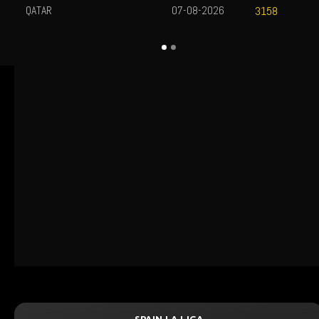
QATAR
07-08-2026
3158