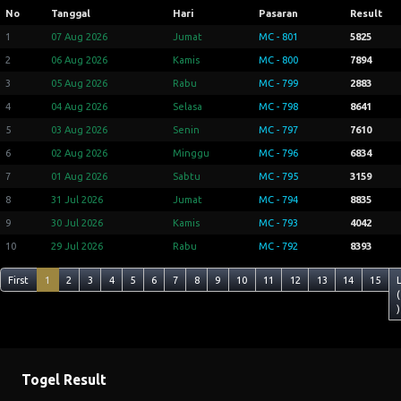
No
Tanggal
Hari
Pasaran
Result
1
07 Aug 2026
Jumat
MC - 801
5825
2
06 Aug 2026
Kamis
MC - 800
7894
3
05 Aug 2026
Rabu
MC - 799
2883
4
04 Aug 2026
Selasa
MC - 798
8641
5
03 Aug 2026
Senin
MC - 797
7610
6
02 Aug 2026
Minggu
MC - 796
6834
7
01 Aug 2026
Sabtu
MC - 795
3159
8
31 Jul 2026
Jumat
MC - 794
8835
9
30 Jul 2026
Kamis
MC - 793
4042
10
29 Jul 2026
Rabu
MC - 792
8393
First
1
2
3
4
5
6
7
8
9
10
11
12
13
14
15
(
)
Togel Result