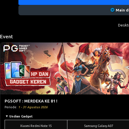
Main d
Deskt
Event
PGSOFT : MERDEKA KE 81 !
Periode:
1 - 31 Agustus 2026
Undian Gadget
Xiaomi Redmi Note 15
Samsung Galaxy A07