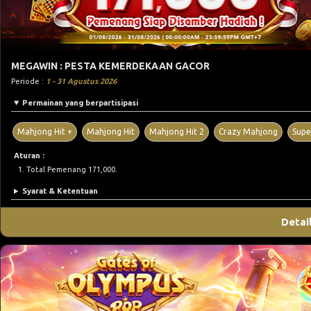
MEGAWIN : PESTA KEMERDEKAAN GACOR
Periode :
1 - 31 Agustus 2026
Permainan yang berpartisipasi
Mahjong Hit +
Mahjong Hit
Mahjong Hit 2
Crazy Mahjong
Supe
Aturan :
Total Pemenang 171,000.
Syarat & Ketentuan
Detai