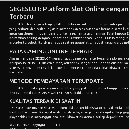
GEGESLOT: Platform Slot Online dengan
Terbaru
GEGESLOT
dipercaya sebagai platform hiburan online dengan provider paling
yang terbaru dan terkini dijamin memberikan rasa puas saat bermain serta kua
megawin dengan hidden gem jp di tema pilihan setiap harinya. Total hingga 2
bertambah seiring dengan update dari Provider secara Global. Cukup menguna
provider tersebut. Itulah mengapa saat ini gegeslot sangat diminati warga indo
RAJA GAMING ONLINE TERBAIK
Alasan mengapa GEGESLOT menjadi situs game online terbesar di indonesia k
berapapun itu PASTI DIBAYAR, MenjadikanNYA sangat populer dan diminati ka
situs yang aman dan resmi, jadi member merasa tenang dan tidak khawatir k
hambatan.
METODE PEMBAYARAN TERUPDATE
GEGESLOT memiliki pembayaran dan fitur yang paling update sehingga player t
deposit. mulai dari BANK,E WALLET, PULSA bahkan CRYPTO
KUALITAS TERBAIK DI SAAT INI
GEGESLOT Merupakan situs yang memiliki patner bisnis yang banyak mulai dari
henti untuk player. Kecepatan dan kualitas layanan jangan diragukan lagi
geg
player tidak usa menunggu lama atau khawatir karena disetiap deposit atau wi
© 2015 - 2026 Copyright GEGESLOT.