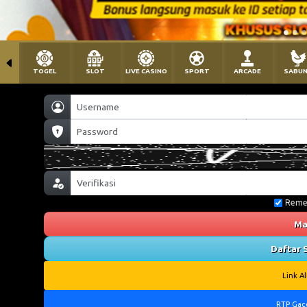
TOGEL
SLOT
LIVE CASINO
SPORT
ARCADE
SABU
Reme
Ma
Daftar 
Link Al
RTP Gaco