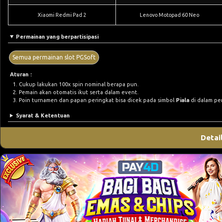
Xiaomi Redmi Pad 2
Lenovo Motopad 60 Neo
Permainan yang berpartisipasi
Semua permainan slot PGSoft
Aturan :
Cukup lakukan 100x spin nominal berapa pun.
Pemain akan otomatis ikut serta dalam event.
Poin turnamen dan papan peringkat bisa dicek pada simbol
Piala
di dalam pe
Syarat & Ketentuan
Detai